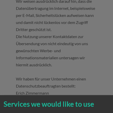
Wir weisen ausdrücklich darauf hin, dass die
Datenübertragung im Internet, beispielsweise
per E-Mail, Sicherheitslücken aufweisen kann
und damit nicht lückenlos vor dem Zugriff
Dritter geschützt ist.
Die Nutzung unserer Kontaktdaten zur
Übersendung von nicht eindeutig von uns
gewünschten Werbe- und
Informationsmaterialien untersagen wir
hiermit ausdrücklich.
Wir haben für unser Unternehmen einen
Datenschutzbeauftragten bestellt:
Erich Zimmermann
c/o ZiDa-Datensicherheit GmbH, Baden-
Services we would like to use
Baden