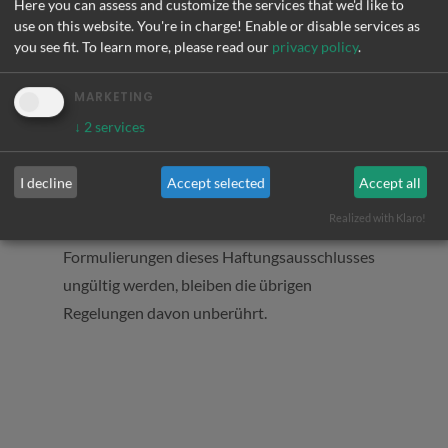
Büro MA : Schwarzwaldstr. 17, 68163
Here you can assess and customize the services that we'd like to
use on this website. You're in charge! Enable or disable services as
Mannheim
you see fit.
To learn more, please read our
privacy policy
.
E-Mail:
E-Mail: e.zimmermann@zida-gmbh.de
www.zida-datensicherheit.de
MARKETING
↓
2
services
5. Rechtswirksamkeit dieses Disclaimers
I decline
Accept selected
Accept all
Realized with Klaro!
Für den Fall, dass einzelne Abschnitte oder
Formulierungen dieses Haftungsausschlusses
ungültig werden, bleiben die übrigen
Regelungen davon unberührt.